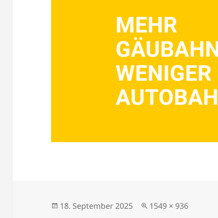
Veröffentlicht
Originalgröße
18. September 2025
1549 × 936
am