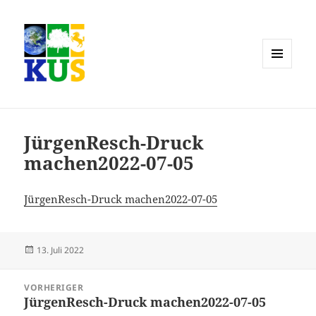
MENÜ
UND
WIDGETS
JürgenResch-Druck
machen2022-07-05
JürgenResch-Druck machen2022-07-05
Veröffentlicht
13. Juli 2022
am
Beitragsnavigation
VORHERIGER
JürgenResch-Druck machen2022-07-05
Vorheriger